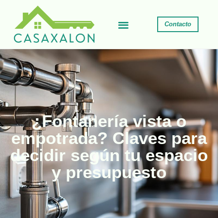
Contacto
¿Fontanería vista o
empotrada? Claves para
decidir según tu espacio
y presupuesto